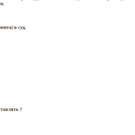
я.
ента) в суд.
ставлять ?