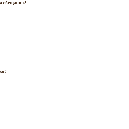
ои обещания?
во?