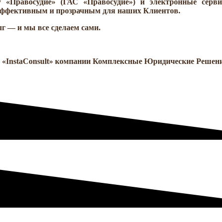
му «Правосудие» (ГАС «Правосудие») и электронные сер
эффективным и прозрачным
для наших Клиентов.
г — и мы все сделаем сами.
а «InstaСonsult» компании Комплексные Юридические Решения