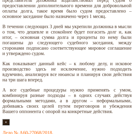
представитель должника ходатайствовал перед судом о
предоставлении дополнительного времени для добровольной
оплаты долга, такое время было судом предоставлено –
основное заседание было назначено через 1 месяц.
В течении следующих 3 дней мы укрепили должника в мысли
о том, что дешевле и спокойнее будет погасить долг и, как
итог, – основная сумма долга и проценты по нему были
погашены до следующего судебного заседания, между
сторонами подписано соответствующее мировое соглашение
и утверждено судом.
Как показывает данный кейс – к любому делу, и исковое
производство здесь не исключение, нужно подходить
вдумчиво, анализируя все нюансы и планируя свои действия
на три шага вперед.
А все судебные процедуры нужно применять с умом,
комбинируя разные подходы – в одних случаях действуя
формальными методами, а в другом – неформальными,
добиваясь своих целей путем переговоров и убеждения
Вашего оппонента с опорой на конкретные действия.
×
Дело № А60-27068/2018.