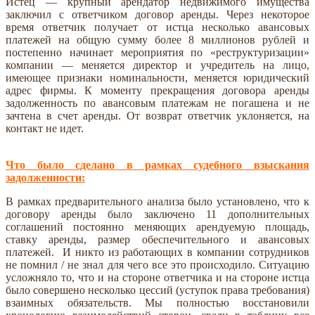
Истец — крупный арендатор недвижимого имущества
заключил с ответчиком договор аренды. Через некоторое
время ответчик получает от истца несколько авансовых
платежей на общую сумму более 8 миллионов рублей и
постепенно начинает мероприятия по «реструктуризации»
компании — меняется директор и учредитель на лицо,
имеющее признаки номинальности, меняется юридический
адрес фирмы. К моменту прекращения договора аренды
задолженность по авансовым платежам не погашена и не
зачтена в счет аренды. От возврат ответчик уклоняется, на
контакт не идет.
Что было сделано в рамках судебного взыскания
задолженности:
В рамках предварительного анализа было установлено, что к
договору аренды было заключено 11 дополнительных
соглашений постоянно меняющих арендуемую площадь,
ставку аренды, размер обеспечительного и авансовых
платежей. И никто из работающих в компании сотрудников
не помнил / не знал для чего все это происходило. Ситуацию
усложняло то, что и на стороне ответчика и на стороне истца
было совершено несколько цессий (уступок права требования)
взаимных обязательств. Мы полностью восстановили