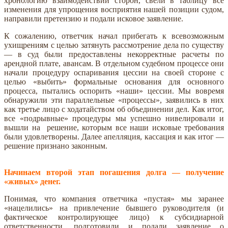
хронологию взаимодействий сторон, свели в таблицу все
изменения для упрощения восприятия нашей позиции судом,
направили претензию и подали исковое заявление.
К сожалению, ответчик начал прибегать к всевозможным
ухищрениям с целью затянуть рассмотрение дела по существу
— в суд были предоставлены некорректные расчеты по
арендной плате, авансам. В отдельном судебном процессе они
начали процедуру оспаривания цессии на своей стороне с
целью «выбить» формальные основания для основного
процесса, пытались оспорить «наши» цессии. Мы вовремя
обнаружили эти параллельные «процессы», заявились в них
как третье лицо с ходатайством об объединении дел. Как итог,
все «подрывные» процедуры мы успешно нивелировали и
вышли на решение, которым все наши исковые требования
были удовлетворены. Далее апелляция, кассация и как итог —
решение признано законным.
Начинаем второй этап погашения долга — получение
«живых» денег.
Понимая, что компания ответчика «пустая» мы заранее
«нацелились» на привлечение бывшего руководителя (и
фактическое контролирующее лицо) к субсидиарной
ответственности, подготовили и подали заявление о