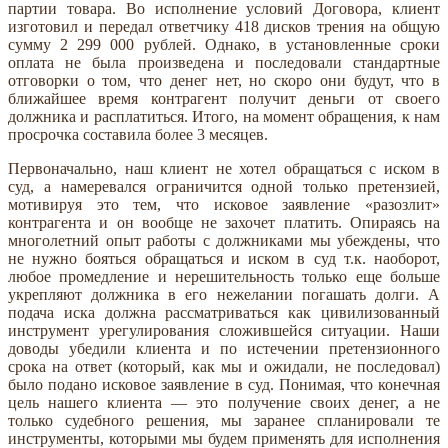
партии товара. Во исполнение условий Договора, клиент
изготовил и передал ответчику 418 дисков трения на общую
сумму 2 299 000 рублей. Однако, в установленные сроки
оплата не была произведена и последовали стандартные
отговорки о том, что денег нет, но скоро они будут, что в
ближайшее время контрагент получит деньги от своего
должника и расплатиться. Итого, на момент обращения, к нам
просрочка составила более 3 месяцев.
Первоначально, наш клиент не хотел обращаться с иском в
суд, а намеревался ограничится одной только претензией,
мотивируя это тем, что исковое заявление «разозлит»
контрагента и он вообще не захочет платить. Опираясь на
многолетний опыт работы с должниками мы убеждены, что
не нужно бояться обращаться и иском в суд т.к. наоборот,
любое промедление и нерешительность только еще больше
укрепляют должника в его нежелании погашать долги. А
подача иска должна рассматриваться как цивилизованный
инструмент урегулирования сложившейся ситуации. Наши
доводы убедили клиента и по истечении претензионного
срока на ответ (который, как мы и ожидали, не последовал)
было подано исковое заявление в суд. Понимая, что конечная
цель нашего клиента — это получение своих денег, а не
только судебного решения, мы заранее спланировали те
инструменты, которыми мы будем применять для исполнения