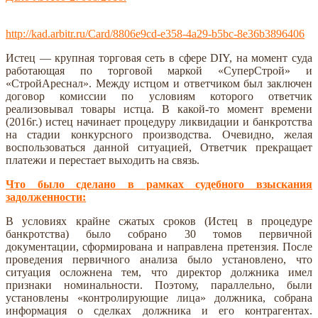
Ссылка на дело в картотеке арбитражных дел:
http://kad.arbitr.ru/Card/8806e9cd-e358-4a29-b5bc-8e36b3896406
Истец — крупная торговая сеть в сфере DIY, на момент суда
работающая по торговой маркой «СуперСтрой» и
«СтройАреснал». Между истцом и ответчиком был заключен
договор комиссии по условиям которого ответчик
реализовывал товары истца. В какой-то момент времени
(2016г.) истец начинает процедуру ликвидации и банкротства
на стадии конкурсного производства. Очевидно, желая
воспользоваться данной ситуацией, Ответчик прекращает
платежи и перестает выходить на связь.
Что было сделано в рамках судебного взыскания
задолженности:
В условиях крайне сжатых сроков (Истец в процедуре
банкротства) было собрано 30 томов первичной
документации, сформирована и направлена претензия. После
проведения первичного анализа было установлено, что
ситуация осложнена тем, что директор должника имел
признаки номинальности. Поэтому, параллельно, были
установлены «контролирующие лица» должника, собрана
информация о сделках должника и его контрагентах.