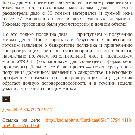
Благодаря «отточенному» до мелочей исковому заявлению и
тщательно подготовленным материалам дела — судья
рассмотрела дело с 30 томами материалов и суммой иска
более 77 миллионов всего в двух судебных заседаниях!
Исковые требования были удовлетворены в полном объеме!
Но это только половина дела — приступаем к получению
живых денег. После коротких и безуспешных переговоров
готовим заявление о банкротстве должника и привлечению
контролирующих лиц к субсидиарной ответственности,
парллельно получаем исполнительный лист и предъявляем
его в УФССП (как минимум для соблюдения формальной
процедуры). Дальше все было просто — почти сразу после
получения должником заявления о банкротстве и нескольких
прозрачных намеков на контролирующих лиц должник
обретает полную договороспособность и в течении недели
улаживает все дела с истцом миром.
×
Дело № А60-32790/2017
Ссылка на дело:
http://kad.arbitr.ru/Card/daa0f9c7-5794-4413-
bce9-0effe2edd334