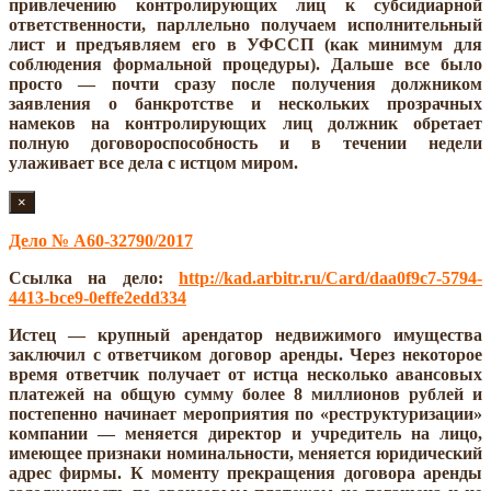
привлечению контролирующих лиц к субсидиарной
ответственности, парллельно получаем исполнительный
лист и предъявляем его в УФССП (как минимум для
соблюдения формальной процедуры). Дальше все было
просто — почти сразу после получения должником
заявления о банкротстве и нескольких прозрачных
намеков на контролирующих лиц должник обретает
полную договороспособность и в течении недели
улаживает все дела с истцом миром.
×
Дело № А60-32790/2017
Ссылка на дело:
http://kad.arbitr.ru/Card/daa0f9c7-5794-
4413-bce9-0effe2edd334
Истец — крупный арендатор недвижимого имущества
заключил с ответчиком договор аренды. Через некоторое
время ответчик получает от истца несколько авансовых
платежей на общую сумму более 8 миллионов рублей и
постепенно начинает мероприятия по «реструктуризации»
компании — меняется директор и учредитель на лицо,
имеющее признаки номинальности, меняется юридический
адрес фирмы. К моменту прекращения договора аренды