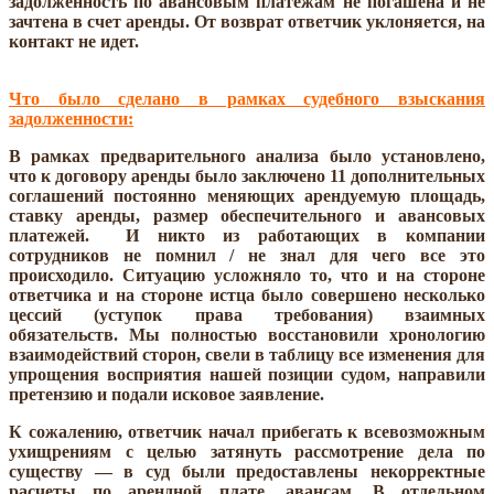
задолженность по авансовым платежам не погашена и не
зачтена в счет аренды. От возврат ответчик уклоняется, на
контакт не идет.
Что было сделано в рамках судебного взыскания
задолженности:
В рамках предварительного анализа было установлено,
что к договору аренды было заключено 11 дополнительных
соглашений постоянно меняющих арендуемую площадь,
ставку аренды, размер обеспечительного и авансовых
платежей. И никто из работающих в компании
сотрудников не помнил / не знал для чего все это
происходило. Ситуацию усложняло то, что и на стороне
ответчика и на стороне истца было совершено несколько
цессий (уступок права требования) взаимных
обязательств. Мы полностью восстановили хронологию
взаимодействий сторон, свели в таблицу все изменения для
упрощения восприятия нашей позиции судом, направили
претензию и подали исковое заявление.
К сожалению, ответчик начал прибегать к всевозможным
ухищрениям с целью затянуть рассмотрение дела по
существу — в суд были предоставлены некорректные
расчеты по арендной плате, авансам. В отдельном