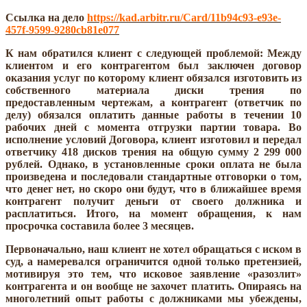
Ссылка на дело
https://kad.arbitr.ru/Card/11b94c93-e93e-
457f-9599-9280cb81e077
К нам обратился клиент с следующей проблемой: Между
клиентом и его контрагентом был заключен договор
оказания услуг по которому клиент обязался изготовить из
собственного материала диски трения по
предоставленным чертежам, а контрагент (ответчик по
делу) обязался оплатить данные работы в течении 10
рабочих дней с момента отгрузки партии товара. Во
исполнение условий Договора, клиент изготовил и передал
ответчику 418 дисков трения на общую сумму 2 299 000
рублей. Однако, в установленные сроки оплата не была
произведена и последовали стандартные отговорки о том,
что денег нет, но скоро они будут, что в ближайшее время
контрагент получит деньги от своего должника и
расплатиться. Итого, на момент обращения, к нам
просрочка составила более 3 месяцев.
Первоначально, наш клиент не хотел обращаться с иском в
суд, а намеревался ограничится одной только претензией,
мотивируя это тем, что исковое заявление «разозлит»
контрагента и он вообще не захочет платить. Опираясь на
многолетний опыт работы с должниками мы убеждены,