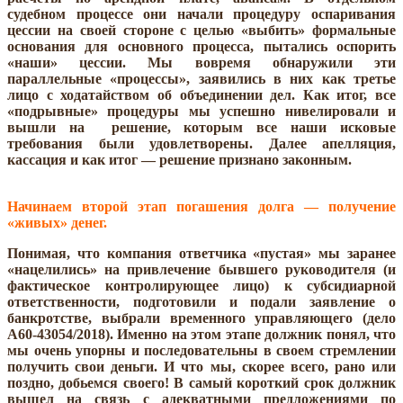
судебном процессе они начали процедуру оспаривания
цессии на своей стороне с целью «выбить» формальные
основания для основного процесса, пытались оспорить
«наши» цессии. Мы вовремя обнаружили эти
параллельные «процессы», заявились в них как третье
лицо с ходатайством об объединении дел. Как итог, все
«подрывные» процедуры мы успешно нивелировали и
вышли на решение, которым все наши исковые
требования были удовлетворены. Далее апелляция,
кассация и как итог — решение признано законным.
Начинаем второй этап погашения долга — получение
«живых» денег.
Понимая, что компания ответчика «пустая» мы заранее
«нацелились» на привлечение бывшего руководителя (и
фактическое контролирующее лицо) к субсидиарной
ответственности, подготовили и подали заявление о
банкротстве, выбрали временного управляющего (дело
А60-43054/2018). Именно на этом этапе должник понял, что
мы очень упорны и последовательны в своем стремлении
получить свои деньги. И что мы, скорее всего, рано или
поздно, добьемся своего! В самый короткий срок должник
вышел на связь с адекватными предложениями по