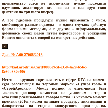
производство здесь не исключение, нужно подходить
вдумчиво, анализируя все нюансы и планируя свои
действия на три шага вперед.
А все судебные процедуры нужно применять с умом,
комбинируя разные подходы – в одних случаях действуя
формальными методами, а в другом – неформальными,
добиваясь своих целей путем переговоров и убеждения
Вашего оппонента с опорой на конкретные действия.
×
Дело № А60-27068/2018.
Ссылка на дело в картотеке арбитражных дел:
http://kad.arbitr.ru/Card/8806e9cd-e358-4a29-b5bc-
8e36b3896406
Истец — крупная торговая сеть в сфере DIY, на момент
суда работающая по торговой маркой «СуперСтрой» и
«СтройАреснал». Между истцом и ответчиком был
заключен договор комиссии по условиям которого
ответчик реализовывал товары истца. В какой-то момент
времени (2016г.) истец начинает процедуру ликвидации и
банкротства на стадии конкурсного производства.