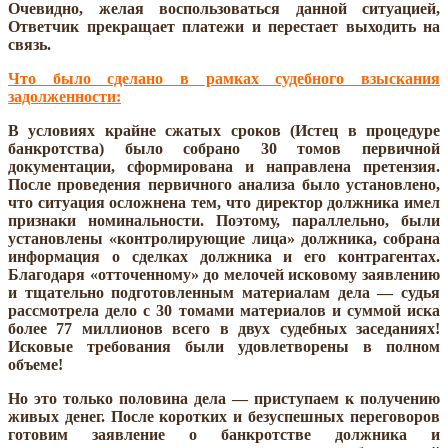
Очевидно, желая воспользоваться данной ситуацией,
Ответчик прекращает платежи и перестает выходить на
связь.
Что было сделано в рамках судебного взыскания
задолженности:
В условиях крайне сжатых сроков (Истец в процедуре
банкротства) было собрано 30 томов первичной
документации, сформирована и направлена претензия.
После проведения первичного анализа было установлено,
что ситуация осложнена тем, что директор должника имел
признаки номинальности. Поэтому, параллельно, были
установлены «контролирующие лица» должника, собрана
информация о сделках должника и его контрагентах.
Благодаря «отточенному» до мелочей исковому заявлению
и тщательно подготовленным материалам дела — судья
рассмотрела дело с 30 томами материалов и суммой иска
более 77 миллионов всего в двух судебных заседаниях!
Исковые требования были удовлетворены в полном
объеме!
Но это только половина дела — приступаем к получению
живых денег. После коротких и безуспешных переговоров
готовим заявление о банкротстве должника и