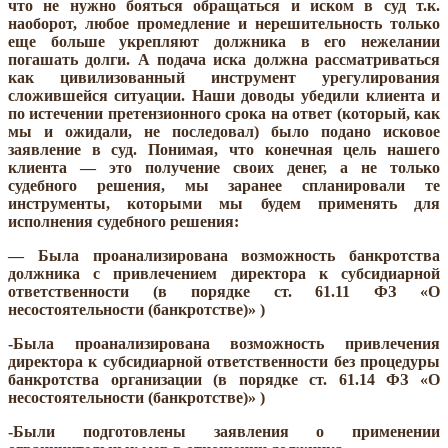
что не нужно бояться обращаться и иском в суд т.к.
наоборот, любое промедление и нерешительность только
еще больше укрепляют должника в его нежелании
погашать долги. А подача иска должна рассматриваться
как цивилизованный инструмент урегулирования
сложившейся ситуации. Наши доводы убедили клиента и
по истечении претензионного срока на ответ (который, как
мы и ожидали, не последовал) было подано исковое
заявление в суд. Понимая, что конечная цель нашего
клиента — это получение своих денег, а не только
судебного решения, мы заранее спланировали те
инструменты, которыми мы будем применять для
исполнения судебного решения:
— Была проанализирована возможность банкротства
должника с привлечением директора к субсидиарной
ответственности (в порядке ст. 61.11 ФЗ «О
несостоятельности (банкротстве)» )
-Была проанализирована возможность привлечения
директора к субсидиарной ответственности без процедуры
банкротства организации (в порядке ст. 61.14 ФЗ «О
несостоятельности (банкротстве)» )
-Были подготовлены заявления о применении