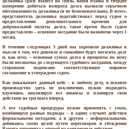
должника сразу вышел на связь, наши планы и твердое
намерение добиться возврата долга вызвали серьезную
обеспокоенность должника (и не безосновательно). В итоге,
представитель должника ходатайствовал перед судом о
предоставлении дополнительного времени для
добровольной оплаты долга, такое время было судом
предоставлено – основное заседание было назначено через 1
месяц.
В течении следующих 3 дней мы укрепили должника в
мысли о том, что дешевле и спокойнее будет погасить долг
и, как итог, – основная сумма долга и проценты по нему
были погашены до следующего судебного заседания, между
сторонами подписано соответствующее мировое
соглашение и утверждено судом.
Как показывает данный кейс – к любому делу, и исковое
производство здесь не исключение, нужно подходить
вдумчиво, анализируя все нюансы и планируя свои
действия на три шага вперед.
А все судебные процедуры нужно применять с умом,
комбинируя разные подходы – в одних случаях действуя
формальными методами, а в другом – неформальными,
добиваясь своих целей путем переговоров и убеждения
Вашего оппонента с опорой на конкретные действия.