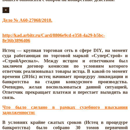
×
Дело № А60-27068/2018.
Ссылка на дело в картотеке арбитражных дел:
http://kad.arbitr.ru/Card/8806e9cd-e358-4a29-b5bc-
8e36b3896406
Истец — крупная торговая сеть в сфере DIY, на момент
суда работающая по торговой маркой «СуперСтрой» и
«СтройАреснал». Между истцом и ответчиком был
заключен договор комиссии по условиям которого
ответчик реализовывал товары истца. В какой-то момент
времени (2016г.) истец начинает процедуру ликвидации и
банкротства на стадии конкурсного производства.
Очевидно, желая воспользоваться данной ситуацией,
Ответчик прекращает платежи и перестает выходить на
связь.
Что было сделано в рамках судебного взыскания
задолженности:
В условиях крайне сжатых сроков (Истец в процедуре
банкротства) было собрано 30 томов первичной