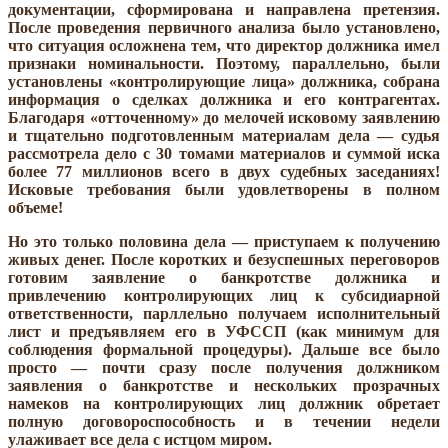
документации, сформирована и направлена претензия.
После проведения первичного анализа было установлено,
что ситуация осложнена тем, что директор должника имел
признаки номинальности. Поэтому, параллельно, были
установлены «контролирующие лица» должника, собрана
информация о сделках должника и его контрагентах.
Благодаря «отточенному» до мелочей исковому заявлению
и тщательно подготовленным материалам дела — судья
рассмотрела дело с 30 томами материалов и суммой иска
более 77 миллионов всего в двух судебных заседаниях!
Исковые требования были удовлетворены в полном
объеме!
Но это только половина дела — приступаем к получению
живых денег. После коротких и безуспешных переговоров
готовим заявление о банкротстве должника и
привлечению контролирующих лиц к субсидиарной
ответственности, парллельно получаем исполнительный
лист и предъявляем его в УФССП (как минимум для
соблюдения формальной процедуры). Дальше все было
просто — почти сразу после получения должником
заявления о банкротстве и нескольких прозрачных
намеков на контролирующих лиц должник обретает
полную договороспособность и в течении недели
улаживает все дела с истцом миром.