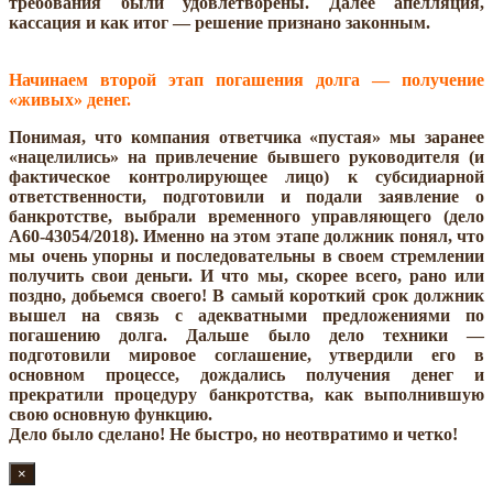
требования были удовлетворены. Далее апелляция,
кассация и как итог — решение признано законным.
Начинаем второй этап погашения долга — получение
«живых» денег.
Понимая, что компания ответчика «пустая» мы заранее
«нацелились» на привлечение бывшего руководителя (и
фактическое контролирующее лицо) к субсидиарной
ответственности, подготовили и подали заявление о
банкротстве, выбрали временного управляющего (дело
А60-43054/2018). Именно на этом этапе должник понял, что
мы очень упорны и последовательны в своем стремлении
получить свои деньги. И что мы, скорее всего, рано или
поздно, добьемся своего! В самый короткий срок должник
вышел на связь с адекватными предложениями по
погашению долга. Дальше было дело техники —
подготовили мировое соглашение, утвердили его в
основном процессе, дождались получения денег и
прекратили процедуру банкротства, как выполнившую
свою основную функцию.
Дело было сделано! Не быстро, но неотвратимо и четко!
×