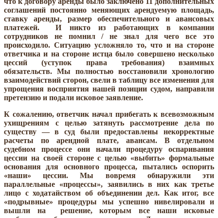
что к договору аренды было заключено 11 дополнительных
соглашений постоянно меняющих арендуемую площадь,
ставку аренды, размер обеспечительного и авансовых
платежей. И никто из работающих в компании
сотрудников не помнил / не знал для чего все это
происходило. Ситуацию усложняло то, что и на стороне
ответчика и на стороне истца было совершено несколько
цессий (уступок права требования) взаимных
обязательств. Мы полностью восстановили хронологию
взаимодействий сторон, свели в таблицу все изменения для
упрощения восприятия нашей позиции судом, направили
претензию и подали исковое заявление.
К сожалению, ответчик начал прибегать к всевозможным
ухищрениям с целью затянуть рассмотрение дела по
существу — в суд были предоставлены некорректные
расчеты по арендной плате, авансам. В отдельном
судебном процессе они начали процедуру оспаривания
цессии на своей стороне с целью «выбить» формальные
основания для основного процесса, пытались оспорить
«наши» цессии. Мы вовремя обнаружили эти
параллельные «процессы», заявились в них как третье
лицо с ходатайством об объединении дел. Как итог, все
«подрывные» процедуры мы успешно нивелировали и
вышли на решение, которым все наши исковые