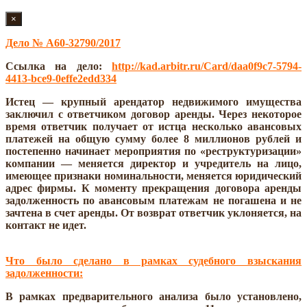
×
Дело № А60-32790/2017
Ссылка на дело:
http://kad.arbitr.ru/Card/daa0f9c7-5794-
4413-bce9-0effe2edd334
Истец — крупный арендатор недвижимого имущества
заключил с ответчиком договор аренды. Через некоторое
время ответчик получает от истца несколько авансовых
платежей на общую сумму более 8 миллионов рублей и
постепенно начинает мероприятия по «реструктуризации»
компании — меняется директор и учредитель на лицо,
имеющее признаки номинальности, меняется юридический
адрес фирмы. К моменту прекращения договора аренды
задолженность по авансовым платежам не погашена и не
зачтена в счет аренды. От возврат ответчик уклоняется, на
контакт не идет.
Что было сделано в рамках судебного взыскания
задолженности:
В рамках предварительного анализа было установлено,