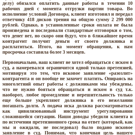
делу) обязался оплатить данные работы в течении 10
рабочих дней с момента отгрузки партии товара. Во
исполнение условий Договора, клиент изготовил и передал
ответчику 418 дисков трения на общую сумму 2 299 000
рублей. Однако, в установленные сроки оплата не была
произведена и последовали стандартные отговорки о том,
что денег нет, но скоро они будут, что в ближайшее время
контрагент получит деньги от своего должника и
расплатиться. Итого, на момент обращения, к нам
просрочка составила более 3 месяцев.
Первоначально, наш клиент не хотел обращаться с иском в
суд, а намеревался ограничится одной только претензией,
мотивируя это тем, что исковое заявление «разозлит»
контрагента и он вообще не захочет платить. Опираясь на
многолетний опыт работы с должниками мы убеждены,
что не нужно бояться обращаться и иском в суд т.к.
наоборот, любое промедление и нерешительность только
еще больше укрепляют должника в его нежелании
погашать долги. А подача иска должна рассматриваться
как цивилизованный инструмент урегулирования
сложившейся ситуации. Наши доводы убедили клиента и
по истечении претензионного срока на ответ (который, как
мы и ожидали, не последовал) было подано исковое
заявление в суд. Понимая, что конечная цель нашего